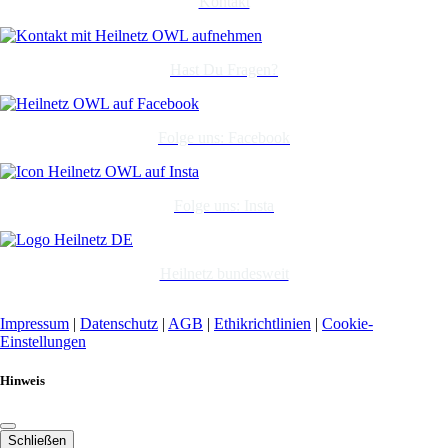
Kontakt
Hast Du Fragen?
Folge uns: Facebook
Folge uns: Insta
Heilnetz bundesweit
Impressum
|
Datenschutz
|
AGB
|
Ethikrichtlinien
|
Cookie-
Einstellungen
Hinweis
Schließen