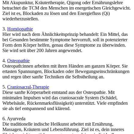
Mit Akupunktur, Kräutertherapie, Qigong oder Ernährungslehre
betrachtet die TCM den Menschen im energetischen Gleichgewicht.
Ziel ist es, Blockaden zu lösen und den Energiefluss (Qi)
wiederherzustellen.
3.
Homöopathie
Hier wird nach dem Ähnlichkeitsprinzip behandelt: Ein Mittel, das
bei Gesunden bestimmte Symptome hervorruft, soll in potenzierter
Form dem Körper helfen, genau diese Symptome zu überwinden.
Sie wird seit über 200 Jahren angewendet.
4.
Osteopathie
Osteopath:innen arbeiten mit ihren Händen am ganzen Körper. Sie
ertasten Spannungen, Blockaden oder Bewegungseinschränkungen
und regen über sanfte Techniken die Selbstheilung an.
5.
Craniosacral-Therapie
Diese sanfte Körperarbeit entstand aus der Osteopathie. Mit
minimalen Impulsen wird das craniosacrale System (Schädel,
Wirbelsäule, Rückenmarksflüssigkeit) unterstützt. Viele empfinden
sie als tief entspannend und klärend.
6. Ayurveda
Die traditionelle indische Heilkunst arbeitet mit Ernährung,
Massagen, Kräutern und Lebensführung. Ziel ist es, dein inneres