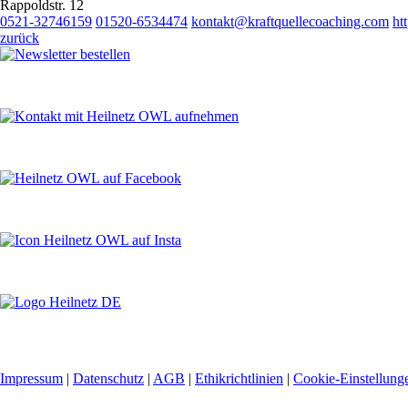
Rappoldstr. 12
0521-32746159
01520-6534474
kontakt@kraftquellecoaching.com
ht
zurück
Impressum
|
Datenschutz
|
AGB
|
Ethikrichtlinien
|
Cookie-Einstellung