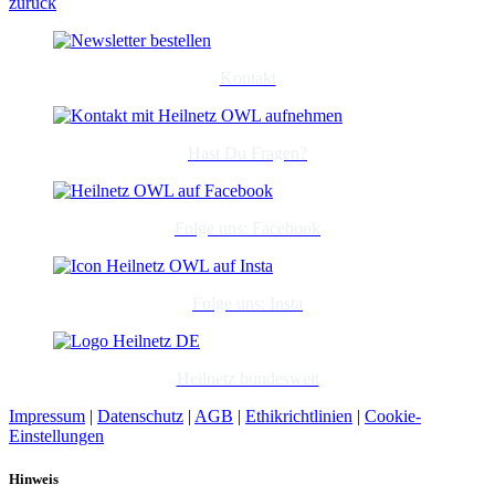
zurück
Kontakt
Hast Du Fragen?
Folge uns: Facebook
Folge uns: Insta
Heilnetz bundesweit
Impressum
|
Datenschutz
|
AGB
|
Ethikrichtlinien
|
Cookie-
Einstellungen
Hinweis