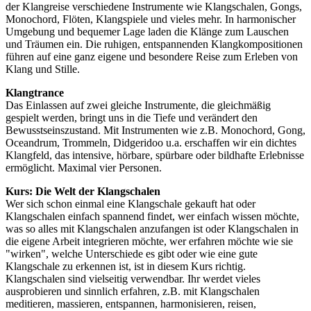
der Klangreise verschiedene Instrumente wie Klangschalen, Gongs,
Monochord, Flöten, Klangspiele und vieles mehr. In harmonischer
Umgebung und bequemer Lage laden die Klänge zum Lauschen
und Träumen ein. Die ruhigen, entspannenden Klangkompositionen
führen auf eine ganz eigene und besondere Reise zum Erleben von
Klang und Stille.
Klangtrance
Das Einlassen auf zwei gleiche Instrumente, die gleichmäßig
gespielt werden, bringt uns in die Tiefe und verändert den
Bewusstseinszustand. Mit Instrumenten wie z.B. Monochord, Gong,
Oceandrum, Trommeln, Didgeridoo u.a. erschaffen wir ein dichtes
Klangfeld, das intensive, hörbare, spürbare oder bildhafte Erlebnisse
ermöglicht. Maximal vier Personen.
Kurs: Die Welt der Klangschalen
Wer sich schon einmal eine Klangschale gekauft hat oder
Klangschalen einfach spannend findet, wer einfach wissen möchte,
was so alles mit Klangschalen anzufangen ist oder Klangschalen in
die eigene Arbeit integrieren möchte, wer erfahren möchte wie sie
"wirken", welche Unterschiede es gibt oder wie eine gute
Klangschale zu erkennen ist, ist in diesem Kurs richtig.
Klangschalen sind vielseitig verwendbar. Ihr werdet vieles
ausprobieren und sinnlich erfahren, z.B. mit Klangschalen
meditieren, massieren, entspannen, harmonisieren, reisen,