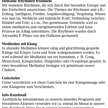
Heilsame Rhythmen trommeln
Wir trommeln Rhythmen, die sich durch ihre besondere Energie und
ihre Einfachheit auszeichnen. Die Themen der Rhythmen sind z.B.:
Erdung, Intelligenz, Frieden, Angstbewältigung, Vergebung, Wissen
was man tut, Weibliche und männliche Kraft, Verbindung zwischen
Himmel und Erde, u.v.m.. Das gemeinsame Trommeln wird zu
einem meditativen und energetisierenden Erlebnis und kann
Prozesse im Alltag unterstützen. Die Rhythmen wurden durch
Alexandra P. Pfister von den Hathoren gechannelt.
Meditation mit Klang
In sitzender Meditation können ruhig und gleichförmig gespielte
Klänge mit Körper, Geist und Seele wahrgenommen werden. Es
wird während der Meditation nur ein Instrument, z. B. Gong,
Monochord, Klangschalen, Didgeridoo oder Oceandrum gespielt. In
einer besonderen Meditation besingen wir gemeinsam unsere
Chakren.
Gutscheine
Gerne verschicken wir einen Gutschein für eine Klangmassage oder
eine Klangreise zum Verschenken.
Info-Rundmail
Ausführliche Informationen zu unserem aktuellen Programm und
besonderen Aktionen versenden wir ca. einmal im Monat in unserer
Info-Rundmail. Wenn Sie in unseren Verteiler aufgenommen