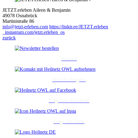
JETZT.erleben Aileen & Benjamin
49078 Osnabrück
Martinistraße 86
info@jetzt-erleben.com
https://linktr.ee/JETZT.erleben
instagram.com/jetzt.erleben_os
zurück
Kontakt
Hast Du Fragen?
Folge uns: Facebook
Folge uns: Insta