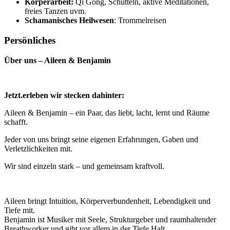
Körperarbeit:
Qi Gong, Schütteln, aktive Meditationen,
freies Tanzen uvm.
Schamanisches Heilwesen
: Trommelreisen
Persönliches
Über uns – Aileen & Benjamin
Jetzt.erleben wir stecken dahinter:
Aileen & Benjamin – ein Paar, das liebt, lacht, lernt und Räume
schafft.
Jeder von uns bringt seine eigenen Erfahrungen, Gaben und
Verletzlichkeiten mit.
Wir sind einzeln stark – und gemeinsam kraftvoll.
Aileen bringt Intuition, Körperverbundenheit, Lebendigkeit und
Tiefe mit.
Benjamin ist Musiker mit Seele, Strukturgeber und raumhaltender
Breathworker und gibt vor allem in der Tiefe Halt.