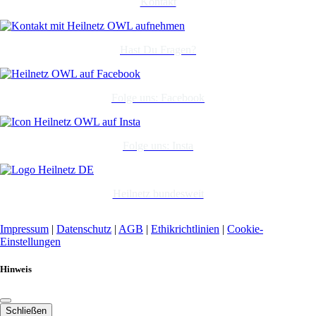
Kontakt
Hast Du Fragen?
Folge uns: Facebook
Folge uns: Insta
Heilnetz bundesweit
Impressum
|
Datenschutz
|
AGB
|
Ethikrichtlinien
|
Cookie-
Einstellungen
Hinweis
Schließen