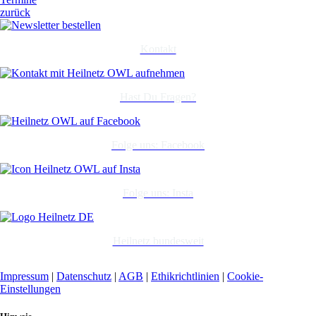
zurück
Kontakt
Hast Du Fragen?
Folge uns: Facebook
Folge uns: Insta
Heilnetz bundesweit
Impressum
|
Datenschutz
|
AGB
|
Ethikrichtlinien
|
Cookie-
Einstellungen