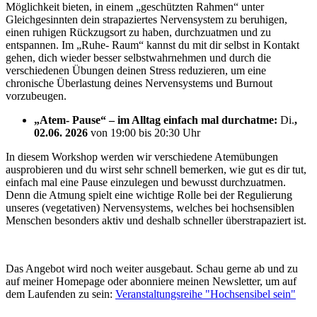
Möglichkeit bieten, in einem „geschützten Rahmen“ unter
Gleichgesinnten dein strapaziertes Nervensystem zu beruhigen,
einen ruhigen Rückzugsort zu haben, durchzuatmen und zu
entspannen. Im „Ruhe- Raum“ kannst du mit dir selbst in Kontakt
gehen, dich wieder besser selbstwahrnehmen und durch die
verschiedenen Übungen deinen Stress reduzieren, um eine
chronische Überlastung deines Nervensystems und Burnout
vorzubeugen.
„Atem- Pause“ – im Alltag einfach mal durchatme:
Di.
,
02.06. 2026
von 19:00 bis 20:30 Uhr
In diesem Workshop werden wir verschiedene Atemübungen
ausprobieren und du wirst sehr schnell bemerken, wie gut es dir tut,
einfach mal eine Pause einzulegen und bewusst durchzuatmen.
Denn die Atmung spielt eine wichtige Rolle bei der Regulierung
unseres (vegetativen) Nervensystems, welches bei hochsensiblen
Menschen besonders aktiv und deshalb schneller überstrapaziert ist.
Das Angebot wird noch weiter ausgebaut. Schau gerne ab und zu
auf meiner Homepage oder abonniere meinen Newsletter, um auf
dem Laufenden zu sein:
Veranstaltungsreihe "Hochsensibel sein"