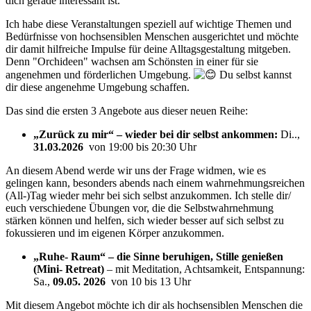
dich gerade interessant ist.
Ich habe diese Veranstaltungen speziell auf wichtige Themen und
Bedürfnisse von hochsensiblen Menschen ausgerichtet und möchte
dir damit hilfreiche Impulse für deine Alltagsgestaltung mitgeben.
Denn "Orchideen" wachsen am Schönsten in einer für sie
angenehmen und förderlichen Umgebung.
Du selbst kannst
dir diese angenehme Umgebung schaffen.
Das sind die ersten 3 Angebote aus dieser neuen Reihe:
„Zurück zu mir“ – wieder bei dir selbst ankommen:
Di..,
31.03.2026
von 19:00 bis 20:30 Uhr
An diesem Abend werde wir uns der Frage widmen, wie es
gelingen kann, besonders abends nach einem wahrnehmungsreichen
(All-)Tag wieder mehr bei sich selbst anzukommen. Ich stelle dir/
euch verschiedene Übungen vor, die die Selbstwahrnehmung
stärken können und helfen, sich wieder besser auf sich selbst zu
fokussieren und im eigenen Körper anzukommen.
„Ruhe- Raum“ –
die Sinne beruhigen, Stille genießen
(Mini- Retreat)
– mit Meditation, Achtsamkeit, Entspannung:
Sa.,
09.05. 2026
von 10 bis 13 Uhr
Mit diesem Angebot möchte ich dir als hochsensiblen Menschen die