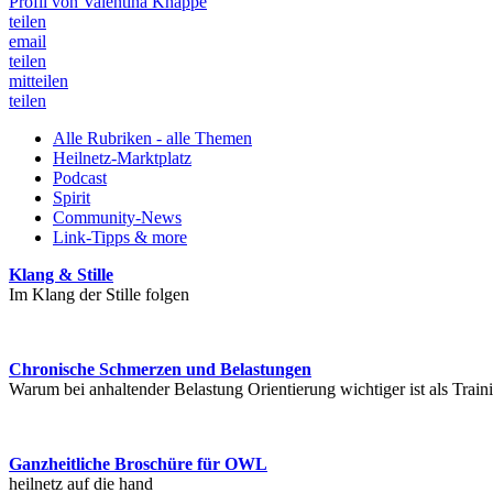
Profil von Valentina Knappe
teilen
email
teilen
mitteilen
teilen
Alle Rubriken - alle Themen
Heilnetz-Marktplatz
Podcast
Spirit
Community-News
Link-Tipps & more
Klang & Stille
Im Klang der Stille folgen
Chronische Schmerzen und Belastungen
Warum bei anhaltender Belastung Orientierung wichtiger ist als Train
Ganzheitliche Broschüre für OWL
heilnetz auf die hand