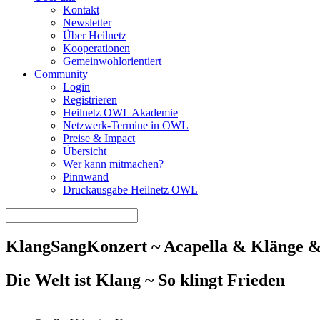
Kontakt
Newsletter
Über Heilnetz
Kooperationen
Gemeinwohlorientiert
Community
Login
Registrieren
Heilnetz OWL Akademie
Netzwerk-Termine in OWL
Preise & Impact
Übersicht
Wer kann mitmachen?
Pinnwand
Druckausgabe Heilnetz OWL
KlangSangKonzert ~ Acapella & Klänge &
Die Welt ist Klang ~ So klingt Frieden