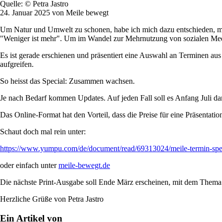
Quelle: © Petra Jastro
24. Januar 2025 von Meile bewegt
Um Natur und Umwelt zu schonen, habe ich mich dazu entschieden, mich
"Weniger ist mehr". Um im Wandel zur Mehrnutzung von sozialen Medie
Es ist gerade erschienen und präsentiert eine Auswahl an Terminen au
aufgreifen.
So heisst das Special: Zusammen wachsen.
Je nach Bedarf kommen Updates. Auf jeden Fall soll es Anfang Juli da
Das Online-Format hat den Vorteil, dass die Preise für eine Präsentatio
Schaut doch mal rein unter:
https://www.yumpu.com/de/document/read/69313024/meile-termin-spe
oder einfach unter
meile-bewegt.de
Die nächste Print-Ausgabe soll Ende März erscheinen, mit dem Thema
Herzliche Grüße von Petra Jastro
Ein Artikel von