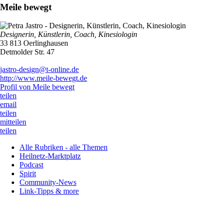
Meile bewegt
Designerin, Künstlerin, Coach, Kinesiologin
33 813 Oerlinghausen
Detmolder Str. 47
jastro-design@t-online.de
http://www.meile-bewegt.de
Profil von Meile bewegt
teilen
email
teilen
mitteilen
teilen
Alle Rubriken - alle Themen
Heilnetz-Marktplatz
Podcast
Spirit
Community-News
Link-Tipps & more