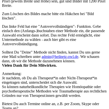
Pixel (jeweils Breite und Höhe) sein, gut sind Bilder mit 1200 Pixel
Breite.
Zum Löschen des Bildes mache bitte ein Häkchen bei "Bild
löschen".
Das linke Feld hat eine "Autovervollständigen"- Funktion. Gebe
einfach den (Anfangs-)buchstaben einer Methode ein, die passende
Auswahl erscheint dann sofort. Das rechte Feld ermöglicht, eine
Untermethode zu wählen - auch hier gibt es eine
Autovervollständigung.
Solltest Du "Deine" Methode nicht finden, kannst Du uns gerne
eine Mail schreiben unter
admin@heilnetz-owl.de
. Wir schauen
dann, ob wir die Methode dazunehmen können.
Vielen Dank für Dein Mitwirken.
Anmerkung:
Je nachdem, ob Du als Therapeut*in oder Nicht-Therapeut*in
eingetragen sind, unterscheidet sich die Auswahl.
So können naturheilkundliche Therapien wie Homöopathie oder
psychotherapeutische Methoden wie Traumatherapie aus rechtlichen
Gründen nur von Therapeut:innen gewählt werden.
Bietest Du auch Termine online an, z.B. per Zoom, Skype oder
Teams an?