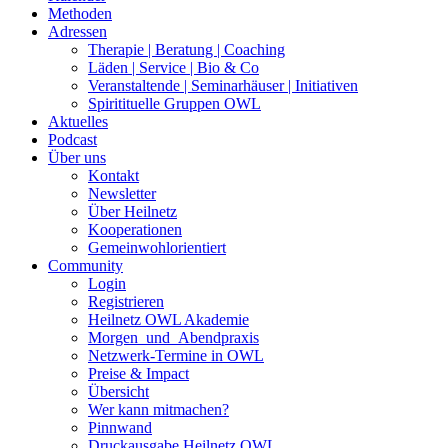
Methoden
Adressen
Therapie | Beratung | Coaching
Läden | Service | Bio & Co
Veranstaltende | Seminarhäuser | Initiativen
Spiritituelle Gruppen OWL
Aktuelles
Podcast
Über uns
Kontakt
Newsletter
Über Heilnetz
Kooperationen
Gemeinwohlorientiert
Community
Login
Registrieren
Heilnetz OWL Akademie
Morgen_und_Abendpraxis
Netzwerk-Termine in OWL
Preise & Impact
Übersicht
Wer kann mitmachen?
Pinnwand
Druckausgabe Heilnetz OWL