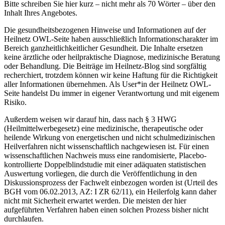
Bitte schreiben Sie hier kurz – nicht mehr als 70 Wörter – über den
Inhalt Ihres Angebotes.
Die gesundheitsbezogenen Hinweise und Informationen auf der
Heilnetz OWL-Seite haben ausschließlich Informationscharakter im
Bereich ganzheitlichkeitlicher Gesundheit. Die Inhalte ersetzen
keine ärztliche oder heilpraktische Diagnose, medizinische Beratung
oder Behandlung. Die Beiträge im Heilnetz-Blog sind sorgfältig
recherchiert, trotzdem können wir keine Haftung für die Richtigkeit
aller Informationen übernehmen. Als User*in der Heilnetz OWL-
Seite handelst Du immer in eigener Verantwortung und mit eigenem
Risiko.
Außerdem weisen wir darauf hin, dass nach § 3 HWG
(Heilmittelwerbegesetz) eine medizinische, therapeutische oder
heilende Wirkung von energetischen und nicht schulmedizinischen
Heilverfahren nicht wissenschaftlich nachgewiesen ist. Für einen
wissenschaftlichen Nachweis muss eine randomisierte, Placebo-
kontrollierte Doppelblindstudie mit einer adäquaten statistischen
Auswertung vorliegen, die durch die Veröffentlichung in den
Diskussionsprozess der Fachwelt einbezogen worden ist (Urteil des
BGH vom 06.02.2013, AZ: I ZR 62/11), ein Heilerfolg kann daher
nicht mit Sicherheit erwartet werden. Die meisten der hier
aufgeführten Verfahren haben einen solchen Prozess bisher nicht
durchlaufen.