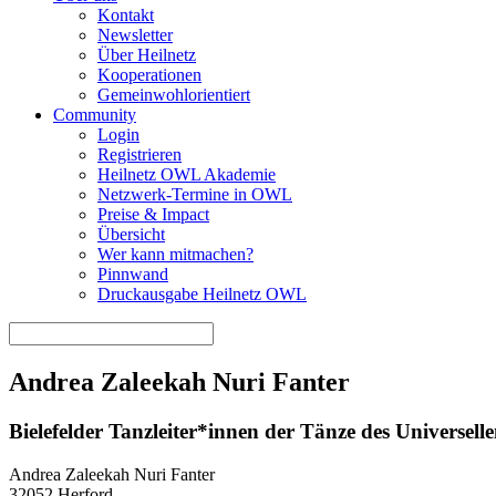
Kontakt
Newsletter
Über Heilnetz
Kooperationen
Gemeinwohlorientiert
Community
Login
Registrieren
Heilnetz OWL Akademie
Netzwerk-Termine in OWL
Preise & Impact
Übersicht
Wer kann mitmachen?
Pinnwand
Druckausgabe Heilnetz OWL
Andrea Zaleekah Nuri Fanter
Bielefelder Tanzleiter*innen der Tänze des Universell
Andrea Zaleekah Nuri Fanter
32052 Herford