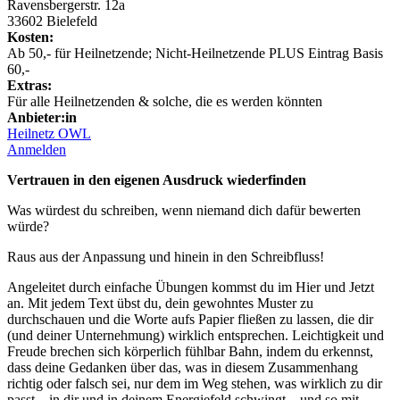
Ravensbergerstr. 12a
33602 Bielefeld
Kosten:
Ab 50,- für Heilnetzende; Nicht-Heilnetzende PLUS Eintrag Basis
60,-
Extras:
Für alle Heilnetzenden & solche, die es werden könnten
Anbieter:in
Heilnetz OWL
Anmelden
Vertrauen in den eigenen Ausdruck wiederfinden
Was würdest du schreiben, wenn niemand dich dafür bewerten
würde?
Raus aus der Anpassung und hinein in den Schreibfluss!
Angeleitet durch einfache Übungen kommst du im Hier und Jetzt
an. Mit jedem Text übst du, dein gewohntes Muster zu
durchschauen und die Worte aufs Papier fließen zu lassen, die dir
(und deiner Unternehmung) wirklich entsprechen. Leichtigkeit und
Freude brechen sich körperlich fühlbar Bahn, indem du erkennst,
dass deine Gedanken über das, was in diesem Zusammenhang
richtig oder falsch sei, nur dem im Weg stehen, was wirklich zu dir
passt – in dir und in deinem Energiefeld schwingt – und so mit