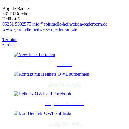
Brigitte Badke
33178 Borchen
Hellhof 3
05251 5392575
info@spirituelle-heilweisen-paderborn.de
www.spirituelle-heilweisen-paderborn.de
Termine
zurück
Kontakt
Hast Du Fragen?
Folge uns: Facebook
Folge uns: Insta