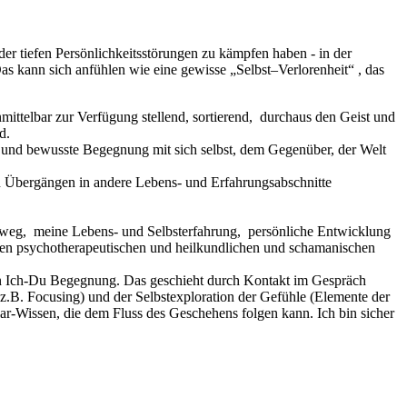
r tiefen Persönlichkeitsstörungen zu kämpfen haben - in der
Das kann sich anfühlen wie eine gewisse „Selbst–Verlorenheit“ , das
unmittelbar zur Verfügung stellend, sortierend, durchaus den Geist und
d.
me und bewusste Begegnung mit sich selbst, dem Gegenüber, der Welt
n Übergängen in andere Lebens- und Erfahrungsabschnitte
ngsweg, meine Lebens- und Selbsterfahrung, persönliche Entwicklung
enen psychotherapeutischen und heilkundlichen und schamanischen
chen Ich-Du Begegnung. Das geschieht durch Kontakt im Gespräch
.B. Focusing) und der Selbstexploration der Gefühle (Elemente der
 Klar-Wissen, die dem Fluss des Geschehens folgen kann. Ich bin sicher