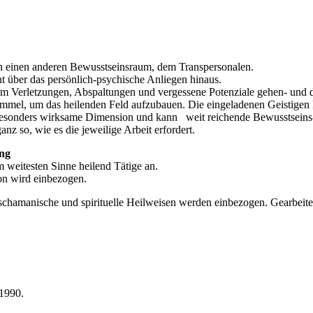
in einen anderen Bewusstseinsraum, dem Transpersonalen.
ht über das persönlich-psychische Anliegen hinaus.
 um Verletzungen, Abspaltungen und vergessene Potenziale gehen- und 
mel, um das heilenden Feld aufzubauen. Die eingeladenen Geistigen Kr
e besonders wirksame Dimension und kann weit reichende Bewusstseins
z so, wie es die jeweilige Arbeit erfordert.
ung
m weitesten Sinne heilend Tätige an.
ion wird einbezogen.
 schamanische und spirituelle Heilweisen werden einbezogen. Gearbei
 1990.