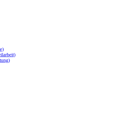
e)
larbeit)
itung)