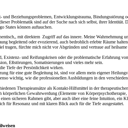
.
ert- und Beziehungsproblemen, Entwicklungstrauma, Bindungsstörung ode
ser Problematik sind auf der Suche nach sich selbst, ihrer Identität. 
Ego States können auftauchen.
, authentisch,, mit direktem Zugriff auf das innere. Meine Wahrnehmung 
ng begleitend oder evozierend, auch bedrohlich erlebte Räume halten
viel tragen, fürchte mich nicht vor Abgründen und vertraue auf heilsa
, Existenz- und Reifungskrisen oder die problematische Erfahrung vo
on, Eßstörungen, Somatisierungen und vieles mehr sein.
die Tiefe der Persönlichkeit wirken.
zung für eine gute Begleitung ist, sind vor allem mein eigener Heilu
ebenso wichtig, wie die professionellen Ausbildungen in den verschied
schiedenen Therapieansätze als Kontakt-Hilfsmittel in der therapeutis
uch körperlichen Gewahrwerdung (Elemente von Körperpsychotherapie, z
ie einen sicheren Rahmen gibt, aber auch über eine feine Intuition, ein
 für Resonanz und mit klaren Blick auch für die Tiefe ausgestattet.
ilweisen