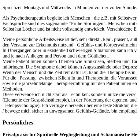
Sprechzeit Montags und Mittwochs 5 Minuten vor der vollen Stunde
Als Psychotherapeutin begleite ich Menschen , die z.B. mit Selbstw
Fachsprache sind dies sogenannte "Frühe Störungen". Menschen mit die
Selbst hat Löcher und ist nicht vollständig entwickelt. Verschiedene 
Meine persönliche Arbeitsweise ist tief, sehr direkt , klar , präsent
den Verstand zur Erkenntnis nutzend, Gefühls- und Körperwahrnehmu
In Übergängen oder in existentiell schwierigen Situationen kann ich 
und je nach Anliegen und Person auch dem Göttlichen.
Meine Patient Innen können Themen wie Sinnkrisen, Sterben und Tod
mitbringen. Die Symptome dabei können Angstzustände oder Depressi
Wenn der Mensch und die Zeit reif dafür ist, kann die Therapie bis in 
Für die "Passung" zwischen Klient In und Therapeutin, die Vorausset
sowie die jahrzehntelange Therapieerfahrung mit den Patient innen 
Methoden.
Diese verwende ich nicht starr als Techniken, sondern nutze die ver
(Elemente der Gesprächsttherapie), in der Förderung der eigenen, a
Tiefenpsychologie). Ich verfüge einerseits über eine feste Struktur, d
/ bewege mich sicher in unwegsamen Gefühls-Gelände, bin empfänglich
Persönliches
Privatpraxis für Spirituelle Wegbegleitung und Schamanische He