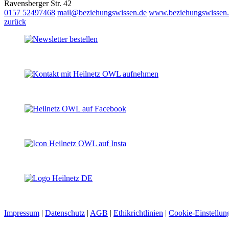
Ravensberger Str. 42
0157 52497468
mail@beziehungswissen.de
www.beziehungswissen
zurück
Impressum
|
Datenschutz
|
AGB
|
Ethikrichtlinien
|
Cookie-Einstellun