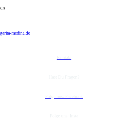
gin
arita-medina.de
Kontakt
Hast Du Fragen?
Folge uns: Facebook
Folge uns: Insta