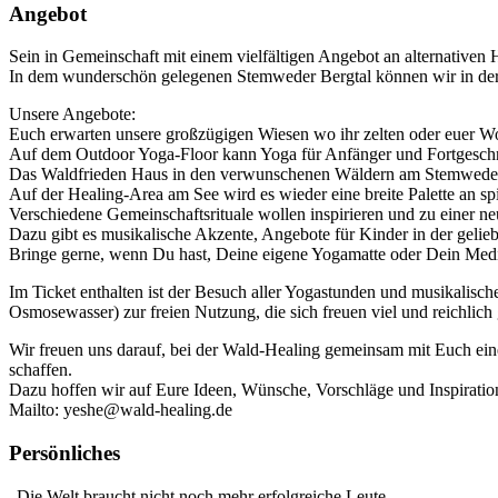
Angebot
Sein in Gemeinschaft mit einem vielfältigen Angebot an alternativ
In dem wunderschön gelegenen Stemweder Bergtal können wir in der N
Unsere Angebote:
Euch erwarten unsere großzügigen Wiesen wo ihr zelten oder euer W
Auf dem Outdoor Yoga-Floor kann Yoga für Anfänger und Fortgeschri
Das Waldfrieden Haus in den verwunschenen Wäldern am Stemweder 
Auf der Healing-Area am See wird es wieder eine breite Palette an s
Verschiedene Gemeinschaftsrituale wollen inspirieren und zu einer ne
Dazu gibt es musikalische Akzente, Angebote für Kinder in der geli
Bringe gerne, wenn Du hast, Deine eigene Yogamatte oder Dein Medita
Im Ticket enthalten ist der Besuch aller Yogastunden und musikalis
Osmosewasser) zur freien Nutzung, die sich freuen viel und reichlich
Wir freuen uns darauf, bei der Wald-Healing gemeinsam mit Euch eine 
schaffen.
Dazu hoffen wir auf Eure Ideen, Wünsche, Vorschläge und Inspirat
Mailto: yeshe@wald-healing.de
Persönliches
„Die Welt braucht nicht noch mehr erfolgreiche Leute.