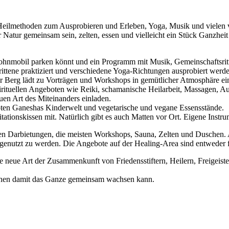
en Heilmethoden zum Ausprobieren und Erleben, Yoga, Musik und viele
atur gemeinsam sein, zelten, essen und vielleicht ein Stück Ganzheit 
ohnmobil parken könnt und ein Programm mit Musik, Gemeinschaftsrit
ttene praktiziert und verschiedene Yoga-Richtungen ausprobiert werde
Berg lädt zu Vorträgen und Workshops in gemütlicher Atmosphäre ei
pirituellen Angeboten wie Reiki, schamanische Heilarbeit, Massagen, 
uen Art des Miteinanders einladen.
ebten Ganeshas Kinderwelt und vegetarische und vegane Essensstände.
tionskissen mit. Natürlich gibt es auch Matten vor Ort. Eigene Instru
chen Darbietungen, die meisten Workshops, Sauna, Zelten und Duschen. 
 genutzt zu werden. Die Angebote auf der Healing-Area sind entweder fo
neue Art der Zusammenkunft von Friedensstiftern, Heilern, Freigeister
ionen damit das Ganze gemeinsam wachsen kann.