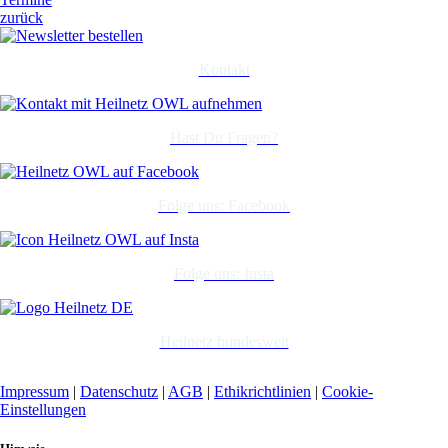
zurück
Kontakt
Hast Du Fragen?
Folge uns: Facebook
Folge uns: Insta
Heilnetz bundesweit
Impressum
|
Datenschutz
|
AGB
|
Ethikrichtlinien
|
Cookie-
Einstellungen