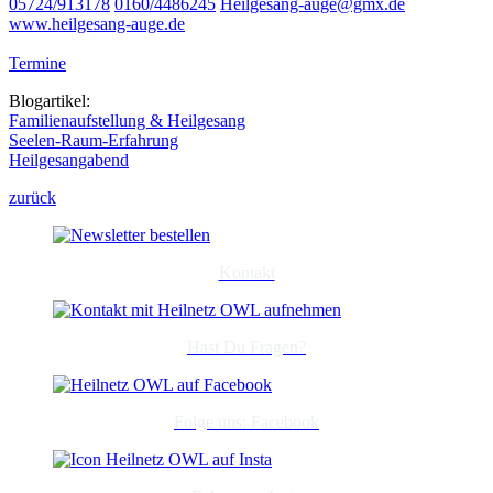
05724/913178
0160/4486245
Heilgesang-auge@gmx.de
www.heilgesang-auge.de
Termine
Blogartikel:
Familienaufstellung & Heilgesang
Seelen-Raum-Erfahrung
Heilgesangabend
zurück
Kontakt
Hast Du Fragen?
Folge uns: Facebook