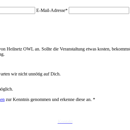
Pflichtfeld
E-Mail-Adresse
*
on Heilnetz OWL an. Sollte die Veranstaltung etwas kosten, bekommst
ng.
arten wir nicht unnötig auf Dich.
möglich.
ien
zur Kenntnis genommen und erkenne diese an.
*
Kontakt