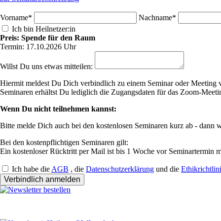
Pflichtfeld
Pflichtfeld
Vorname
*
Nachname
*
Ich bin Heilnetzer:in
Preis: Spende für den Raum
Termin: 17.10.2026 Uhr
Willst Du uns etwas mitteilen:
Hiermit meldest Du Dich verbindlich zu einem Seminar oder Meeting v
Seminaren erhältst Du lediglich die Zugangsdaten für das Zoom-Meeti
Wenn Du nicht teilnehmen kannst:
Bitte melde Dich auch bei den kostenlosen Seminaren kurz ab - dann w
Bei den kostenpflichtigen Seminaren gilt:
Ein kostenloser Rücktritt per Mail ist bis 1 Woche vor Seminartermin 
Ich habe die
AGB
, die
Datenschutzerklärung
und die
Ethikrichtlin