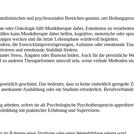
 medizinischen und psychosozialen Bereichen genutzt, um Heilungsproze
ie oder Onkologie hilft Musiktherapie dabei, Emotionen zu verarbeite
len kann Musiktherapie dabei helfen, kognitive, motorische oder spra
rungen wecken und die letzte Lebensphase würdevoll begleiten.
indern, die Entwicklungsverzögerungen, Autismus oder emotionale Tra
ieren und emotionale Stabilität fördern.
unter Stress, Ängsten oder Burnout leiden. Auch für die persönliche W
 zu anderen Therapieformen sinnvoll sein, wenn verbale Methoden nic
esetzlich geschützt. Das bedeutet, dass es keine einheitlich geregelte
ne anerkannte Ausbildung oder ein Studium erforderlich. Berufsverbän
g arbeiten, sofern sie als Psychologische Psychotherapeut:in approbiert
Ausbildung mit praktischer Erfahrung und Supervision.
eist im Rahmen eines Studiums oder einer Weiterbildung erlernt wird.