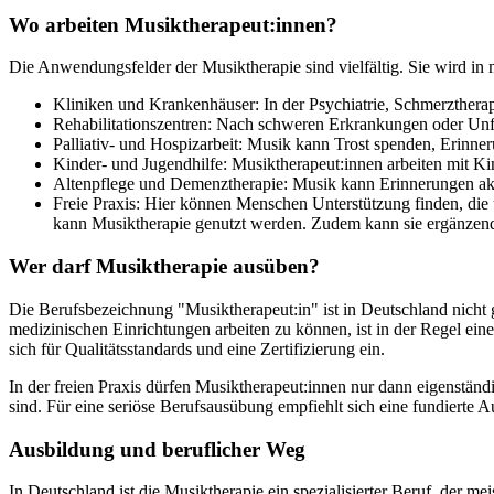
Wo arbeiten Musiktherapeut:innen?
Die Anwendungsfelder der Musiktherapie sind vielfältig. Sie wird in
Kliniken und Krankenhäuser: In der Psychiatrie, Schmerztherap
Rehabilitationszentren: Nach schweren Erkrankungen oder Unfäl
Palliativ- und Hospizarbeit: Musik kann Trost spenden, Erinne
Kinder- und Jugendhilfe: Musiktherapeut:innen arbeiten mit K
Altenpflege und Demenztherapie: Musik kann Erinnerungen aktiv
Freie Praxis: Hier können Menschen Unterstützung finden, die 
kann Musiktherapie genutzt werden. Zudem kann sie ergänzend
Wer darf Musiktherapie ausüben?
Die Berufsbezeichnung "Musiktherapeut:in" ist in Deutschland nicht g
medizinischen Einrichtungen arbeiten zu können, ist in der Regel ei
sich für Qualitätsstandards und eine Zertifizierung ein.
In der freien Praxis dürfen Musiktherapeut:innen nur dann eigenständi
sind. Für eine seriöse Berufsausübung empfiehlt sich eine fundierte 
Ausbildung und beruflicher Weg
In Deutschland ist die Musiktherapie ein spezialisierter Beruf, der m