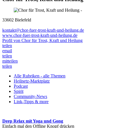
33602 Bielefeld
kontakt@chor-fuer-trost-kraft-und-heilung.de
www.chor-fuer-trost-kraft-und-heilung.de
Profil von Chor für Trost, Kraft und Heilung
teilen
email
teilen
mitteilen
teilen
Alle Rubriken - alle Themen
Heilnetz-Marktplatz
Podcast
Spirit
Community-News
Link-Tipps & more
Deep Relax mit Yoga und Gong
Einfach mal den Offline Knopf drücken