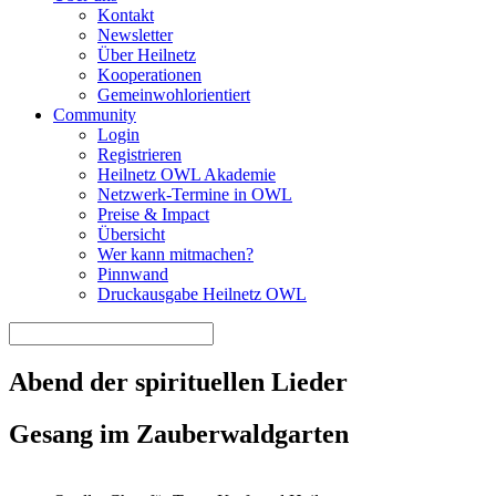
Kontakt
Newsletter
Über Heilnetz
Kooperationen
Gemeinwohlorientiert
Community
Login
Registrieren
Heilnetz OWL Akademie
Netzwerk-Termine in OWL
Preise & Impact
Übersicht
Wer kann mitmachen?
Pinnwand
Druckausgabe Heilnetz OWL
Abend der spirituellen Lieder
Gesang im Zauberwaldgarten