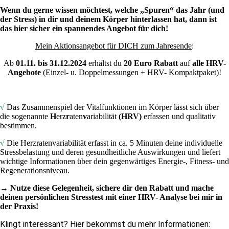
Wenn du gerne wissen möchtest, welche „Spuren“ das Jahr (und
der Stress) in dir und deinem Körper hinterlassen hat, dann ist
das hier sicher ein spannendes Angebot für dich!
Mein Aktionsangebot für DICH zum Jahresende
:
Ab
01.11. bis 31.12.2024
erhältst du
20 Euro Rabatt
auf
alle HRV-
Angebote
(Einzel- u. Doppelmessungen + HRV- Kompaktpaket)!
√
Das Zusammenspiel der Vitalfunktionen im Körper lässt sich über
die sogenannte
H
erz
r
aten
v
ariabilität
(HRV)
erfassen und qualitativ
bestimmen.
√
Die Herzratenvariabilität erfasst in ca. 5 Minuten deine individuelle
Stressbelastung und deren gesundheitliche Auswirkungen und liefert
wichtige Informationen über dein gegenwärtiges Energie-, Fitness- und
Regenerationsniveau.
→ Nutze diese Gelegenheit, sichere dir den Rabatt und mache
deinen persönlichen Stresstest mit einer HRV- Analyse bei mir in
der Praxis!
Klingt interessant? Hier bekommst du mehr Informationen: 