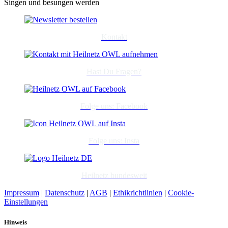
Singen und besungen werden
Kontakt
Hast Du Fragen?
Folge uns: Facebook
Folge uns: Insta
Heilnetz bundesweit
Impressum
|
Datenschutz
|
AGB
|
Ethikrichtlinien
|
Cookie-
Einstellungen
Hinweis