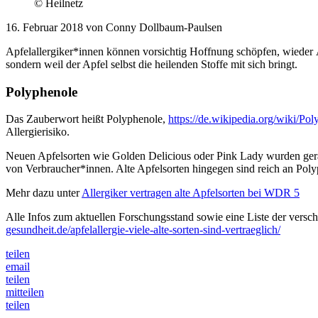
© Heilnetz
16. Februar 2018 von Conny Dollbaum-Paulsen
Apfelallergiker*innen können vorsichtig Hoffnung schöpfen, wieder Ä
sondern weil der Apfel selbst die heilenden Stoffe mit sich bringt.
Polyphenole
Das Zauberwort heißt Polyphenole,
https://de.wikipedia.org/wiki/Po
Allergierisiko.
Neuen Apfelsorten wie Golden Delicious oder Pink Lady wurden gerad
von Verbraucher*innen. Alte Apfelsorten hingegen sind reich an Polyp
Mehr dazu unter
Allergiker vertragen alte Apfelsorten bei WDR 5
Alle Infos zum aktuellen Forschungsstand sowie eine Liste der versch
gesundheit.de/apfelallergie-viele-alte-sorten-sind-vertraeglich/
teilen
email
teilen
mitteilen
teilen