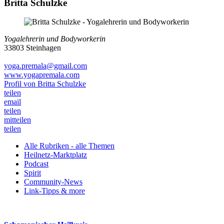
Britta Schulzke
Yogalehrerin und Bodyworkerin
33803 Steinhagen
yoga.premala@gmail.com
www.yogapremala.com
Profil von Britta Schulzke
teilen
email
teilen
mitteilen
teilen
Alle Rubriken - alle Themen
Heilnetz-Marktplatz
Podcast
Spirit
Community-News
Link-Tipps & more