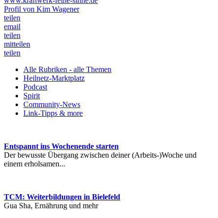
www.kraftwerk-feine-sinne.de
Profil von Kim Wagener
teilen
email
teilen
mitteilen
teilen
Alle Rubriken - alle Themen
Heilnetz-Marktplatz
Podcast
Spirit
Community-News
Link-Tipps & more
Entspannt ins Wochenende starten
Der bewusste Übergang zwischen deiner (Arbeits-)Woche und
einem erholsamen...
TCM: Weiterbildungen in Bielefeld
Gua Sha, Ernährung und mehr