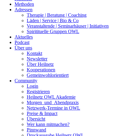
Methoden
Adressen
Therapie | Beratung | Coaching
Läden | Service | Bio & Co
Veranstaltende | Seminarhäuser | Initiativen
Spiritituelle Gruppen OWL
Aktuelles
Podcast
Über uns
Kontakt
Newsletter
Über Heilnetz
Kooperationen
Gemeinwohlorientiert
Community
Login
Registrieren
Heilnetz OWL Akademie
Morgen_und_Abendpraxis
Netzwerk-Termine in OWL
Preise & Impact
Übersicht
Wer kann mitmachen?
Pinnwand
Druckausgabe Heilnetz OWL