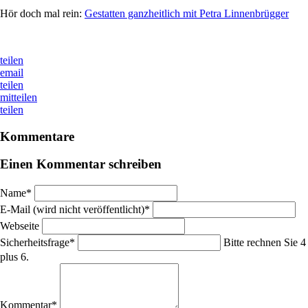
Hör doch mal rein:
Gestatten ganzheitlich mit Petra Linnenbrügger
teilen
email
teilen
mitteilen
teilen
Kommentare
Einen Kommentar schreiben
Pflichtfeld
Name
*
Pflichtfeld
E-Mail (wird nicht veröffentlicht)
*
Webseite
Pflichtfeld
Sicherheitsfrage
*
Bitte rechnen Sie 4
plus 6.
Pflichtfeld
Kommentar
*