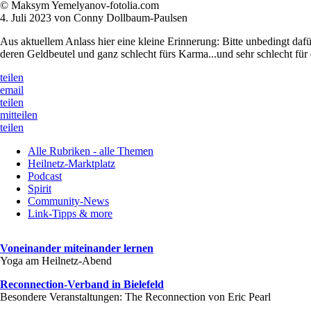
© Maksym Yemelyanov-fotolia.com
4. Juli 2023 von Conny Dollbaum-Paulsen
Aus aktuellem Anlass hier eine kleine Erinnerung: Bitte unbedingt daf
deren Geldbeutel und ganz schlecht fürs Karma...und sehr schlecht für
teilen
email
teilen
mitteilen
teilen
Alle Rubriken - alle Themen
Heilnetz-Marktplatz
Podcast
Spirit
Community-News
Link-Tipps & more
Voneinander miteinander lernen
Yoga am Heilnetz-Abend
Reconnection-Verband in Bielefeld
Besondere Veranstaltungen: The Reconnection von Eric Pearl