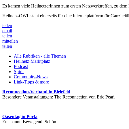
Es kamen viele HeilnetzerInnen zum ersten Netzwerktreffen, zu dem 
Heilnetz-OWL steht einerseits für eine Internetplattform für Ganzheit
teilen
email
teilen
mitteilen
teilen
Alle Rubriken - alle Themen
Heilnetz-Marktplatz
Podcast
Spirit
Community-News
Link-Tipps & more
Reconnection-Verband in Bielefeld
Besondere Veranstaltungen: The Reconnection von Eric Pearl
Oasentag in Porta
Entspannt. Bewegend. Schön.