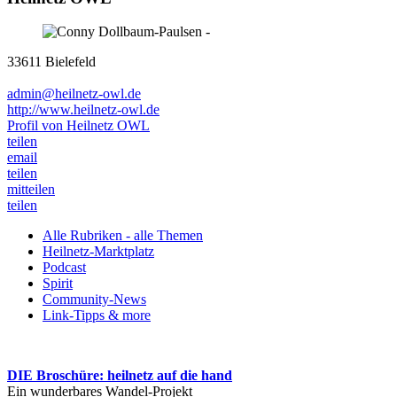
33611 Bielefeld
admin@heilnetz-owl.de
http://www.heilnetz-owl.de
Profil von Heilnetz OWL
teilen
email
teilen
mitteilen
teilen
Alle Rubriken - alle Themen
Heilnetz-Marktplatz
Podcast
Spirit
Community-News
Link-Tipps & more
DIE Broschüre: heilnetz auf die hand
Ein wunderbares Wandel-Projekt