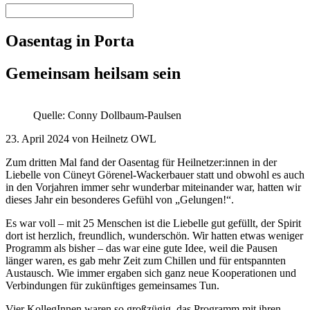
Oasentag in Porta
Gemeinsam heilsam sein
Quelle: Conny Dollbaum-Paulsen
23. April 2024 von Heilnetz OWL
Zum dritten Mal fand der Oasentag für Heilnetzer:innen in der
Liebelle von Cüneyt Görenel-Wackerbauer statt und obwohl es auch
in den Vorjahren immer sehr wunderbar miteinander war, hatten wir
dieses Jahr ein besonderes Gefühl von „Gelungen!“.
Es war voll – mit 25 Menschen ist die Liebelle gut gefüllt, der Spirit
dort ist herzlich, freundlich, wunderschön. Wir hatten etwas weniger
Programm als bisher – das war eine gute Idee, weil die Pausen
länger waren, es gab mehr Zeit zum Chillen und für entspannten
Austausch. Wie immer ergaben sich ganz neue Kooperationen und
Verbindungen für zukünftiges gemeinsames Tun.
Vier KollegInnen waren so großzügig, das Programm mit ihren