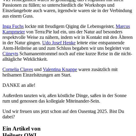
Passionen zu füllen; so unterschiedlich die Workshops und
Einzelangebote auch waren, irgendwie waren sie in der Verbindung
aus einem Guss.
Inga Fuchs
lockte mit freudigem Qiging die Lebensgeister,
Marcus
Kampmeier
von Terra:Pie lud ein, uns der Natur auf besonders
respektvolle Weise zu nähern, indem wir in Kontakt mit den Älteren
in der Natur gingen.
Udo Josef Henke
leitete eine entspannende
Atem-Heilreise an und zum Schluss begaben wir uns begleitet von
Cüneyts
Schamanentrommel noch auf eine kurze Reise in die nicht-
alltägliche Wirklichkeit.
Cornelia Claves
und
Valentina Knappe
waren zusätzlich mit
heilsamen Einzelsitzungen am Start.
DANKE an alle!
Außerdem tanzten wir, aßen köstliche Dinge, saßen in der Sonne
rum und genossen das kollegiale Miteinander-Sein.
Und wir freuen uns jetzt schon auf den Oasentag 2025. Bist Du
dabei?
Ein Artikel von
Heilnetz OWL