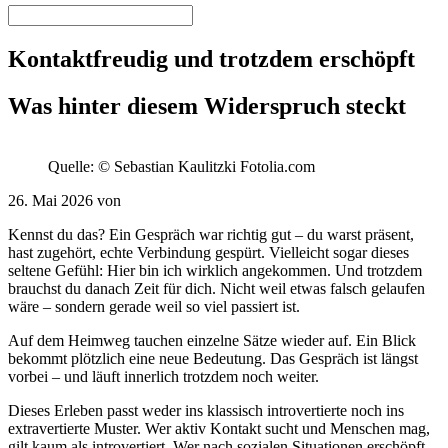
Kontaktfreudig und trotzdem erschöpft
Was hinter diesem Widerspruch steckt
Quelle: © Sebastian Kaulitzki Fotolia.com
26. Mai 2026 von
Kennst du das? Ein Gespräch war richtig gut – du warst präsent,
hast zugehört, echte Verbindung gespürt. Vielleicht sogar dieses
seltene Gefühl: Hier bin ich wirklich angekommen. Und trotzdem
brauchst du danach Zeit für dich. Nicht weil etwas falsch gelaufen
wäre – sondern gerade weil so viel passiert ist.
Auf dem Heimweg tauchen einzelne Sätze wieder auf. Ein Blick
bekommt plötzlich eine neue Bedeutung. Das Gespräch ist längst
vorbei – und läuft innerlich trotzdem noch weiter.
Dieses Erleben passt weder ins klassisch introvertierte noch ins
extravertierte Muster. Wer aktiv Kontakt sucht und Menschen mag,
gilt kaum als introvertiert. Wer nach sozialen Situationen erschöpft