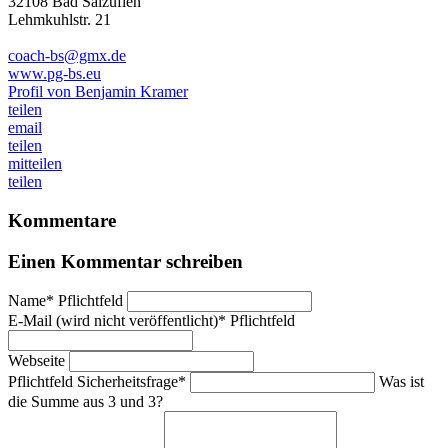
32108 Bad Salzuflen
Lehmkuhlstr. 21
coach-bs@gmx.de
www.pg-bs.eu
Profil von Benjamin Kramer
teilen
email
teilen
mitteilen
teilen
Kommentare
Einen Kommentar schreiben
Name
*
Pflichtfeld
E-Mail (wird nicht veröffentlicht)
*
Pflichtfeld
Webseite
Pflichtfeld
Sicherheitsfrage
*
Was ist
die Summe aus 3 und 3?