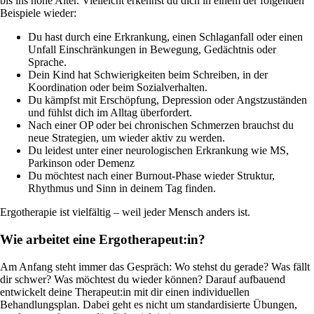
bis ins hohe Alter. Vielleicht erkennst du dich in einem der folgenden
Beispiele wieder:
Du hast durch eine Erkrankung, einen Schlaganfall oder einen
Unfall Einschränkungen in Bewegung, Gedächtnis oder
Sprache.
Dein Kind hat Schwierigkeiten beim Schreiben, in der
Koordination oder beim Sozialverhalten.
Du kämpfst mit Erschöpfung, Depression oder Angstzuständen
und fühlst dich im Alltag überfordert.
Nach einer OP oder bei chronischen Schmerzen brauchst du
neue Strategien, um wieder aktiv zu werden.
Du leidest unter einer neurologischen Erkrankung wie MS,
Parkinson oder Demenz
Du möchtest nach einer Burnout-Phase wieder Struktur,
Rhythmus und Sinn in deinem Tag finden.
Ergotherapie ist vielfältig – weil jeder Mensch anders ist.
Wie arbeitet eine Ergotherapeut:in?
Am Anfang steht immer das Gespräch: Wo stehst du gerade? Was fällt
dir schwer? Was möchtest du wieder können? Darauf aufbauend
entwickelt deine Therapeut:in mit dir einen individuellen
Behandlungsplan. Dabei geht es nicht um standardisierte Übungen,