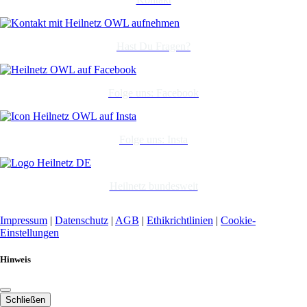
Hast Du Fragen?
Folge uns: Facebook
Folge uns: Insta
Heilnetz bundesweit
Impressum
|
Datenschutz
|
AGB
|
Ethikrichtlinien
|
Cookie-
Einstellungen
Hinweis
Schließen