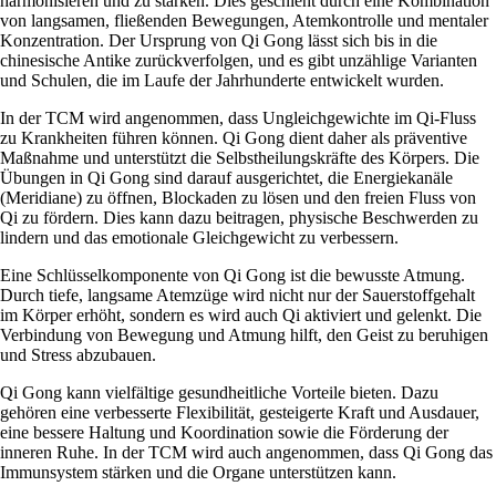
harmonisieren und zu stärken. Dies geschieht durch eine Kombination
von langsamen, fließenden Bewegungen, Atemkontrolle und mentaler
Konzentration. Der Ursprung von Qi Gong lässt sich bis in die
chinesische Antike zurückverfolgen, und es gibt unzählige Varianten
und Schulen, die im Laufe der Jahrhunderte entwickelt wurden.
In der TCM wird angenommen, dass Ungleichgewichte im Qi-Fluss
zu Krankheiten führen können. Qi Gong dient daher als präventive
Maßnahme und unterstützt die Selbstheilungskräfte des Körpers. Die
Übungen in Qi Gong sind darauf ausgerichtet, die Energiekanäle
(Meridiane) zu öffnen, Blockaden zu lösen und den freien Fluss von
Qi zu fördern. Dies kann dazu beitragen, physische Beschwerden zu
lindern und das emotionale Gleichgewicht zu verbessern.
Eine Schlüsselkomponente von Qi Gong ist die bewusste Atmung.
Durch tiefe, langsame Atemzüge wird nicht nur der Sauerstoffgehalt
im Körper erhöht, sondern es wird auch Qi aktiviert und gelenkt. Die
Verbindung von Bewegung und Atmung hilft, den Geist zu beruhigen
und Stress abzubauen.
Qi Gong kann vielfältige gesundheitliche Vorteile bieten. Dazu
gehören eine verbesserte Flexibilität, gesteigerte Kraft und Ausdauer,
eine bessere Haltung und Koordination sowie die Förderung der
inneren Ruhe. In der TCM wird auch angenommen, dass Qi Gong das
Immunsystem stärken und die Organe unterstützen kann.