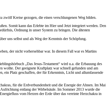
zu zwölf Kreise gezogen, die einen verschlungenen Weg bilden.
ßen. Somit kann das Erlebte im Hier und Jetzt integriert werden. Den
dürfnis, Ordnung in unser System zu bringen. Die ältesten
s über uns selbst und als Weg der Kenntnis der Schöpfung.
eben, der nicht vorhersehbar war. In diesem Fall war es Martins
s Lieblingshörbuch „Das Jesus-Testament“ wird u.a. die Erbauung des
en wollte. Der geeignete Kraftplatz war schnell gefunden und am
, ein Platz geschaffen, der für Erkenntnis, Licht und allumfassende
elchakras, für die Erdverbundenheit und die Energie der Ahnen. Im Mai
ne Aufrichtung entlang der Wirbelsäule. Im Sommer 2013 wurde die
 Energiefluss vom Herzen der Erde über das vereinte Herzchakra in