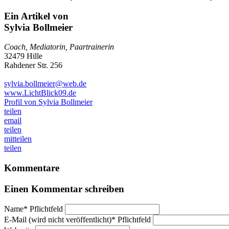
Ein Artikel von
Sylvia Bollmeier
Coach, Mediatorin, Paartrainerin
32479 Hille
Rahdener Str. 256
sylvia.bollmeier@web.de
www.LichtBlick09.de
Profil von Sylvia Bollmeier
teilen
email
teilen
mitteilen
teilen
Kommentare
Einen Kommentar schreiben
Name
*
Pflichtfeld
E-Mail (wird nicht veröffentlicht)
*
Pflichtfeld