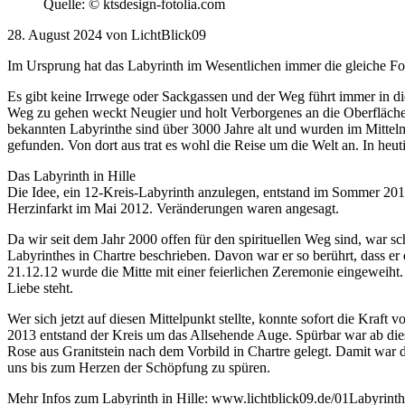
Quelle: © ktsdesign-fotolia.com
28. August 2024 von LichtBlick09
Im Ursprung hat das Labyrinth im Wesentlichen immer die gleiche Fo
Es gibt keine Irrwege oder Sackgassen und der Weg führt immer in di
Weg zu gehen weckt Neugier und holt Verborgenes an die Oberfläche,
bekannten Labyrinthe sind über 3000 Jahre alt und wurden im Mitte
gefunden. Von dort aus trat es wohl die Reise um die Welt an. In heu
Das Labyrinth in Hille
Die Idee, ein 12-Kreis-Labyrinth anzulegen, entstand im Sommer 2012.
Herzinfarkt im Mai 2012. Veränderungen waren angesagt.
Da wir seit dem Jahr 2000 offen für den spirituellen Weg sind, war s
Labyrinthes in Chartre beschrieben. Davon war er so berührt, dass e
21.12.12 wurde die Mitte mit einer feierlichen Zeremonie eingeweiht.
Liebe steht.
Wer sich jetzt auf diesen Mittelpunkt stellte, konnte sofort die Kra
2013 entstand der Kreis um das Allsehende Auge. Spürbar war ab dies
Rose aus Granitstein nach dem Vorbild in Chartre gelegt. Damit war 
uns bis zum Herzen der Schöpfung zu spüren.
Mehr Infos zum Labyrinth in Hille: www.lichtblick09.de/01Labyrint