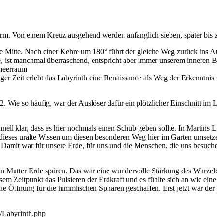
rm. Von einem Kreuz ausgehend werden anfänglich sieben, später bis 
e Mitte. Nach einer Kehre um 180° führt der gleiche Weg zurück ins Au
 ist manchmal überraschend, entspricht aber immer unserem inneren Be
lmeerraum
tiger Zeit erlebt das Labyrinth eine Renaissance als Weg der Erkenntni
 Wie so häufig, war der Auslöser dafür ein plötzlicher Einschnitt im L
chnell klar, dass es hier nochmals einen Schub geben sollte. In Martin
r dieses uralte Wissen um diesen besonderen Weg hier im Garten umsetz
 Damit war für unsere Erde, für uns und die Menschen, die uns besuchen
ft von Mutter Erde spüren. Das war eine wundervolle Stärkung des Wurz
em Zeitpunkt das Pulsieren der Erdkraft und es fühlte sich an wie ei
die Öffnung für die himmlischen Sphären geschaffen. Erst jetzt war der
h/Labyrinth.php