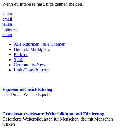
Wenn du Interesse hast, bitte zeitnah melden!
teilen
email
teilen
mitteilen
teilen
Alle Rubriken - alle Themen
Heilnetz-Marktplatz
Podcast
Spirit
Community-News
Link-Tipps & more
Vipassana/Einsichtsdialog
Das Du als Weisheitsquelle
Gemeinsam wirksam: Weiterbildung und Förderung
Geförderte Weiterbildungen für Menschen, die mit Menschen
wirken