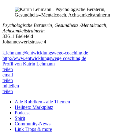
Psychologische Beraterin, Gesundheits-/Mentalcoach,
Achtsamkeitstrainerin
33611 Bielefeld
Johanneswerkstrasse 4
k.lehmann@entwicklungswege-coaching.de
http://www.entwicklungswege-coaching.de
Profil von Katrin Lehmann
teilen
email
teilen
mitteilen
teilen
Alle Rubriken - alle Themen
Heilnetz-Marktplatz
Podcast
Spirit
Community-News
Link-Tipps & more