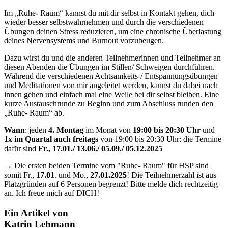
Im „Ruhe- Raum“ kannst du mit dir selbst in Kontakt gehen, dich
wieder besser selbstwahrnehmen und durch die verschiedenen
Übungen deinen Stress reduzieren, um eine chronische Überlastung
deines Nervensystems und Burnout vorzubeugen.
Dazu wirst du und die anderen Teilnehmerinnen und Teilnehmer an
diesen Abenden die Übungen im Stillen/ Schweigen durchführen.
Während die verschiedenen Achtsamkeits-/ Entspannungsübungen
und Meditationen von mir angeleitet werden, kannst du dabei nach
innen gehen und einfach mal eine Weile bei dir selbst bleiben. Eine
kurze Austauschrunde zu Beginn und zum Abschluss runden den
„Ruhe- Raum“ ab.
Wann
: jeden
4. Montag
im Monat von
19:00 bis 20:30 Uhr
und
1x im Quartal auch freitags
von 19:00 bis 20:30 Uhr: die Termine
dafür sind
Fr., 17.01./ 13.06./ 05.09./ 05.12.2025
→
Die ersten beiden Termine vom "Ruhe- Raum" für HSP sind
somit Fr.,
17.01
. und Mo.,
27.01.2025
! Die Teilnehmerzahl ist aus
Platzgründen auf 6 Personen begrenzt! Bitte melde dich rechtzeitig
an. Ich freue mich auf DICH!
Ein Artikel von
Katrin Lehmann