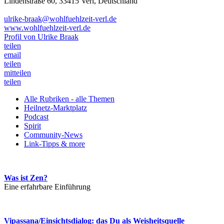
Lindenstraße 60, 33415 Verl, Deutschland
ulrike-braak@wohlfuehlzeit-verl.de
www.wohlfuehlzeit-verl.de
Profil von Ulrike Braak
teilen
email
teilen
mitteilen
teilen
Alle Rubriken - alle Themen
Heilnetz-Marktplatz
Podcast
Spirit
Community-News
Link-Tipps & more
Was ist Zen?
Eine erfahrbare Einführung
Vipassana/Einsichtsdialog: das Du als Weisheitsquelle