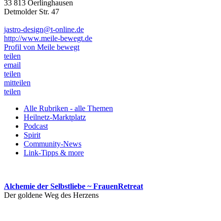
33 813 Oerlinghausen
Detmolder Str. 47
jastro-design@t-online.de
http://www.meile-bewegt.de
Profil von Meile bewegt
teilen
email
teilen
mitteilen
teilen
Alle Rubriken - alle Themen
Heilnetz-Marktplatz
Podcast
Spirit
Community-News
Link-Tipps & more
Alchemie der Selbstliebe ~ FrauenRetreat
Der goldene Weg des Herzens