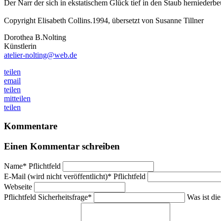
Der Narr der sich in ekstatischem Glück tief in den Staub herniederbe
Copyright Elisabeth Collins.1994, übersetzt von Susanne Tillner
Dorothea B.Nolting
Künstlerin
atelier-nolting@web.de
teilen
email
teilen
mitteilen
teilen
Kommentare
Einen Kommentar schreiben
Name
*
Pflichtfeld
E-Mail (wird nicht veröffentlicht)
*
Pflichtfeld
Webseite
Pflichtfeld
Sicherheitsfrage
*
Was ist di