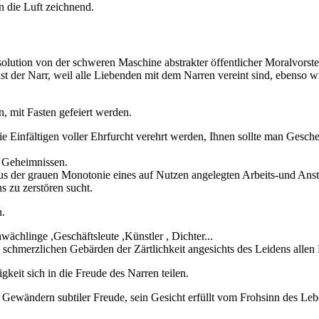
 die Luft zeichnend.
olution von der schweren Maschine abstrakter öffentlicher Moralvorst
 ist der Narr, weil alle Liebenden mit dem Narren vereint sind, ebenso w
n, mit Fasten gefeiert werden.
ie Einfältigen voller Ehrfurcht verehrt werden, Ihnen sollte man Gesch
 Geheimnissen.
s der grauen Monotonie eines auf Nutzen angelegten Arbeits-und Anstän
 zu zerstören sucht.
n.
wächlinge ,Geschäftsleute ,Künstler , Dichter...
 schmerzlichen Gebärden der Zärtlichkeit angesichts des Leidens alle
eit sich in die Freude des Narren teilen.
n Gewändern subtiler Freude, sein Gesicht erfüllt vom Frohsinn des Le