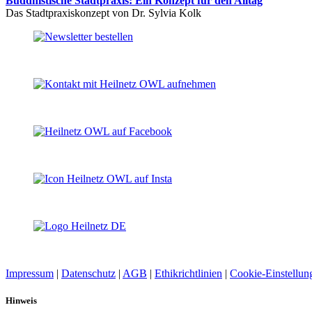
Buddhistische Stadtpraxis: Ein Konzept für den Alltag
Das Stadtpraxiskonzept von Dr. Sylvia Kolk
Impressum
|
Datenschutz
|
AGB
|
Ethikrichtlinien
|
Cookie-Einstellun
Hinweis