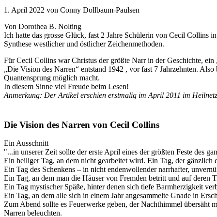
1. April 2022 von Conny Dollbaum-Paulsen
Von Dorothea B. Nolting
Ich hatte das grosse Glück, fast 2 Jahre Schülerin von Cecil Collins 
Synthese westlicher und östlicher Zeichenmethoden.
Für Cecil Collins war Christus der größte Narr in der Geschichte, ein 
„Die Vision des Narren“ entstand 1942 , vor fast 7 Jahrzehnten. Als
Quantensprung möglich macht.
In diesem Sinne viel Freude beim Lesen!
Anmerkung: Der Artikel erschien erstmalig im April 2011 im Heilne
Die Vision des Narren von Cecil Collins
Ein Ausschnitt
"...in unserer Zeit sollte der erste April eines der größten Feste des ga
Ein heiliger Tag, an dem nicht gearbeitet wird. Ein Tag, der gänzlich 
Ein Tag des Schenkens – in nicht endenwollender narrhafter, unvernü
Ein Tag, an dem man die Häuser von Fremden betritt und auf deren T
Ein Tag mystischer Späße, hinter denen sich tiefe Barmherzigkeit verb
Ein Tag, an dem alle sich in einem Jahr angesammelte Gnade in Ersch
Zum Abend sollte es Feuerwerke geben, der Nachthimmel übersäht mit 
Narren beleuchten.