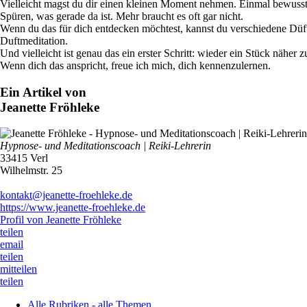
Vielleicht magst du dir einen kleinen Moment nehmen. Einmal bewusst
Spüren, was gerade da ist. Mehr braucht es oft gar nicht.
Wenn du das für dich entdecken möchtest, kannst du verschiedene Dü
Duftmeditation.
Und vielleicht ist genau das ein erster Schritt: wieder ein Stück näher zu
Wenn dich das anspricht, freue ich mich, dich kennenzulernen.
Ein Artikel von
Jeanette Fröhleke
Hypnose- und Meditationscoach | Reiki-Lehrerin
33415 Verl
Wilhelmstr. 25
kontakt@jeanette-froehleke.de
https://www.jeanette-froehleke.de
Profil von Jeanette Fröhleke
teilen
email
teilen
mitteilen
teilen
Alle Rubriken - alle Themen