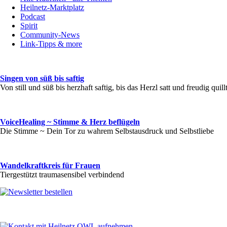
Heilnetz-Marktplatz
Podcast
Spirit
Community-News
Link-Tipps & more
Singen von süß bis saftig
Von still und süß bis herzhaft saftig, bis das Herzl satt und freudig quill
VoiceHealing ~ Stimme & Herz beflügeln
Die Stimme ~ Dein Tor zu wahrem Selbstausdruck und Selbstliebe
Wandelkraftkreis für Frauen
Tiergestützt traumasensibel verbindend