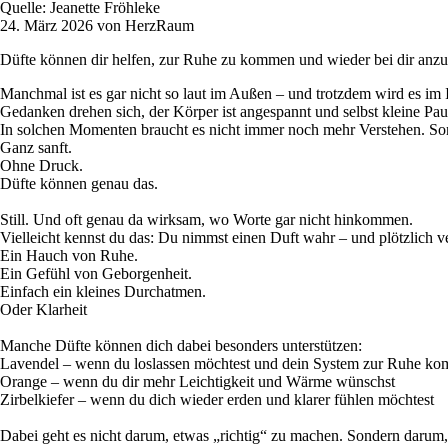
Quelle: Jeanette Fröhleke
24. März 2026 von HerzRaum
Düfte können dir helfen, zur Ruhe zu kommen und wieder bei dir an
Manchmal ist es gar nicht so laut im Außen – und trotzdem wird es im I
Gedanken drehen sich, der Körper ist angespannt und selbst kleine Pau
In solchen Momenten braucht es nicht immer noch mehr Verstehen. Sond
Ganz sanft.
Ohne Druck.
Düfte können genau das.
Still. Und oft genau da wirksam, wo Worte gar nicht hinkommen.
Vielleicht kennst du das: Du nimmst einen Duft wahr – und plötzlich ver
Ein Hauch von Ruhe.
Ein Gefühl von Geborgenheit.
Einfach ein kleines Durchatmen.
Oder Klarheit
Manche Düfte können dich dabei besonders unterstützen:
Lavendel – wenn du loslassen möchtest und dein System zur Ruhe ko
Orange – wenn du dir mehr Leichtigkeit und Wärme wünschst
Zirbelkiefer – wenn du dich wieder erden und klarer fühlen möchtest
Dabei geht es nicht darum, etwas „richtig“ zu machen. Sondern darum