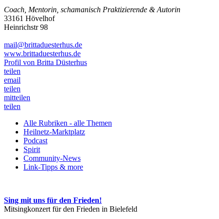
Coach, Mentorin, schamanisch Praktizierende & Autorin
33161 Hövelhof
Heinrichstr 98
mail@brittaduesterhus.de
www.brittaduesterhus.de
Profil von Britta Düsterhus
teilen
email
teilen
mitteilen
teilen
Alle Rubriken - alle Themen
Heilnetz-Marktplatz
Podcast
Spirit
Community-News
Link-Tipps & more
Sing mit uns für den Frieden!
Mitsingkonzert für den Frieden in Bielefeld