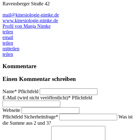
Ravensberger Straße 42
mail@kinesiologie-nimke.de
www.kinesiologie-nimke.de
Profil von Manja Nimke
teilen
email
teilen
mitteilen
teilen
Kommentare
Einen Kommentar schreiben
Name
*
Pflichtfeld
E-Mail (wird nicht veröffentlicht)
*
Pflichtfeld
Webseite
Pflichtfeld
Sicherheitsfrage
*
Was ist
die Summe aus 2 und 3?