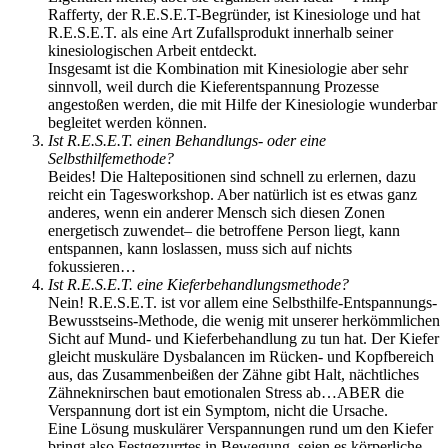
Rafferty, der R.E.S.E.T-Begründer, ist Kinesiologe und hat
R.E.S.E.T. als eine Art Zufallsprodukt innerhalb seiner
kinesiologischen Arbeit entdeckt.
Insgesamt ist die Kombination mit Kinesiologie aber sehr
sinnvoll, weil durch die Kieferentspannung Prozesse
angestoßen werden, die mit Hilfe der Kinesiologie wunderbar
begleitet werden können.
Ist R.E.S.E.T. einen Behandlungs- oder eine
Selbsthilfemethode?
Beides! Die Haltepositionen sind schnell zu erlernen, dazu
reicht ein Tagesworkshop. Aber natürlich ist es etwas ganz
anderes, wenn ein anderer Mensch sich diesen Zonen
energetisch zuwendet– die betroffene Person liegt, kann
entspannen, kann loslassen, muss sich auf nichts
fokussieren…
Ist R.E.S.E.T. eine Kieferbehandlungsmethode?
Nein! R.E.S.E.T. ist vor allem eine Selbsthilfe-Entspannungs-
Bewusstseins-Methode, die wenig mit unserer herkömmlichen
Sicht auf Mund- und Kieferbehandlung zu tun hat. Der Kiefer
gleicht muskuläre Dysbalancen im Rücken- und Kopfbereich
aus, das Zusammenbeißen der Zähne gibt Halt, nächtliches
Zähneknirschen baut emotionalen Stress ab…ABER die
Verspannung dort ist ein Symptom, nicht die Ursache.
Eine Lösung muskulärer Verspannungen rund um den Kiefer
bringt also Festgezurrtes in Bewegung, seien es körperliche,