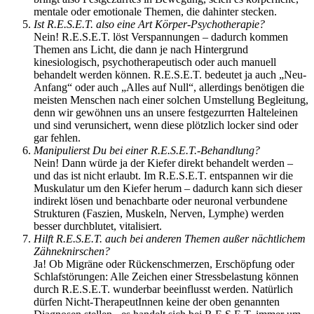
mentale oder emotionale Themen, die dahinter stecken.
Ist R.E.S.E.T. also eine Art Körper-Psychotherapie?
Nein! R.E.S.E.T. löst Verspannungen – dadurch kommen
Themen ans Licht, die dann je nach Hintergrund
kinesiologisch, psychotherapeutisch oder auch manuell
behandelt werden können. R.E.S.E.T. bedeutet ja auch „Neu-
Anfang“ oder auch „Alles auf Null“, allerdings benötigen die
meisten Menschen nach einer solchen Umstellung Begleitung,
denn wir gewöhnen uns an unsere festgezurrten Halteleinen
und sind verunsichert, wenn diese plötzlich locker sind oder
gar fehlen.
Manipulierst Du bei einer R.E.S.E.T.-Behandlung?
Nein! Dann würde ja der Kiefer direkt behandelt werden –
und das ist nicht erlaubt. Im R.E.S.E.T. entspannen wir die
Muskulatur um den Kiefer herum – dadurch kann sich dieser
indirekt lösen und benachbarte oder neuronal verbundene
Strukturen (Faszien, Muskeln, Nerven, Lymphe) werden
besser durchblutet, vitalisiert.
Hilft R.E.S.E.T. auch bei anderen Themen außer nächtlichem
Zähneknirschen?
Ja! Ob Migräne oder Rückenschmerzen, Erschöpfung oder
Schlafstörungen: Alle Zeichen einer Stressbelastung können
durch R.E.S.E.T. wunderbar beeinflusst werden. Natürlich
dürfen Nicht-TherapeutInnen keine der oben genannten