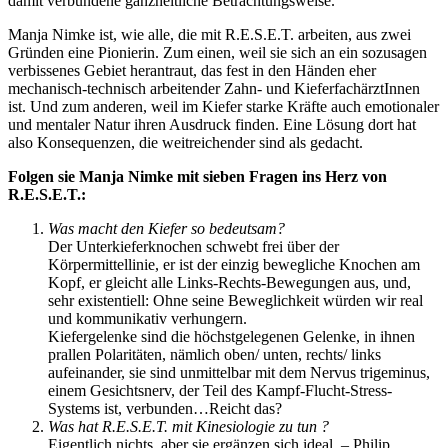
damit verbundene ganzheitliche Betrachtungsweise.
Manja Nimke ist, wie alle, die mit R.E.S.E.T. arbeiten, aus zwei
Gründen eine Pionierin. Zum einen, weil sie sich an ein sozusagen
verbissenes Gebiet herantraut, das fest in den Händen eher
mechanisch-technisch arbeitender Zahn- und KieferfachärztInnen
ist. Und zum anderen, weil im Kiefer starke Kräfte auch emotionaler
und mentaler Natur ihren Ausdruck finden. Eine Lösung dort hat
also Konsequenzen, die weitreichender sind als gedacht.
Folgen sie Manja Nimke mit sieben Fragen ins Herz von
R.E.S.E.T.:
Was macht den Kiefer so bedeutsam?
Der Unterkieferknochen schwebt frei über der
Körpermittellinie, er ist der einzig bewegliche Knochen am
Kopf, er gleicht alle Links-Rechts-Bewegungen aus, und,
sehr existentiell: Ohne seine Beweglichkeit würden wir real
und kommunikativ verhungern.
Kiefergelenke sind die höchstgelegenen Gelenke, in ihnen
prallen Polaritäten, nämlich oben/ unten, rechts/ links
aufeinander, sie sind unmittelbar mit dem Nervus trigeminus,
einem Gesichtsnerv, der Teil des Kampf-Flucht-Stress-
Systems ist, verbunden…Reicht das?
Was hat R.E.S.E.T. mit Kinesiologie zu tun ?
Eigentlich nichts, aber sie ergänzen sich ideal – Philip