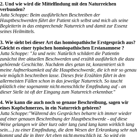
2. Und wie wird die Mittelfindung mit den Naturreichen
verbunden?
Jutta Schoppe: Beim ausführlichen Beschreiben der
Hauptbeschwerden führt der Patient sich selbst und mich als seine
Begleiterin in das entsprechende Naturreich und damit zur Essenz
seines Heilmittels.
3. Wie sieht bei dieser Art das homöopathische Erstgespräch aus?
Gleicht es einer typischen homöopathischen Erstanamnese ?
Jutta Schoppe: "Ja und nein: Natürlich schildert die Patientin
zunächst ihre aktuellen Beschwerden und erzählt ausführlich die dazu
gehörende Geschichte. Nachdem dies getan ist, konzentriert sich
meine Aufmerksamkeit auf die Hauptbeschwerde, die ich mir so genau
wie möglich beschreiben lasse. Dieses freie Erzählen führt in den
allermeisten Fällen schon in das jeweilge Naturreich. So taucht
plötzlich eine sogenannte nicht-menschliche Empfindung auf - an
dieser Stelle ist oft der Eingang zum Naturreich erkennbar."
4. Wie kann die auch noch so genaue Beschreibung, sagen wir
eines Kopfschmerzes, in ein Naturreich gehören?
Jutta Schoppe:"Während des Gespräches beharre ich immer wieder
auf einer genauen Beschreibung der Hauptbeschwerde - auf diese
Weise gelangen wir über kurz oder lang (und lang kann wirklich lang
sein....) zu einer Empfindung, die dem Wesen der Erkrankung sehr nah
kommt und die in ihrer Art eben nicht-menschlich ist. So wird ein