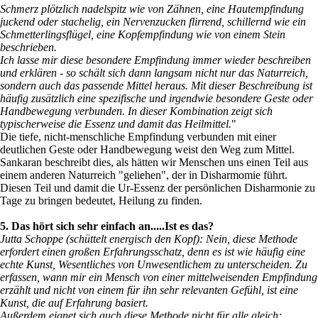
Schmerz plötzlich nadelspitz wie von Zähnen, eine Hautempfindung
juckend oder stachelig, ein Nervenzucken flirrend, schillernd wie ein
Schmetterlingsflügel, eine Kopfempfindung wie von einem Stein
beschrieben.
Ich lasse mir diese besondere Empfindung immer wieder beschreiben
und erklären - so schält sich dann langsam nicht nur das Naturreich,
sondern auch das passende Mittel heraus. Mit dieser Beschreibung ist
häufig zusätzlich eine spezifische und irgendwie besondere Geste oder
Handbewegung verbunden. In dieser Kombination zeigt sich
typischerweise die Essenz und damit das Heilmittel.
"
Die tiefe, nicht-menschliche Empfindung verbunden mit einer
deutlichen Geste oder Handbewegung weist den Weg zum Mittel.
Sankaran beschreibt dies, als hätten wir Menschen uns einen Teil aus
einem anderen Naturreich "geliehen", der in Disharmomie führt.
Diesen Teil und damit die Ur-Essenz der persönlichen Disharmonie zu
Tage zu bringen bedeutet, Heilung zu finden.
5. Das hört sich sehr einfach an.....Ist es das?
Jutta Schoppe (schüttelt energisch den Kopf): Nein, diese Methode
erfordert einen großen Erfahrungsschatz, denn es ist wie häufig eine
echte Kunst, Wesentliches von Unwesentlichem zu unterscheiden. Zu
erfassen, wann mir ein Mensch von einer mittelweisenden Empfindung
erzählt und nicht von einem für ihn sehr relevanten Gefühl, ist eine
Kunst, die auf Erfahrung basiert.
Außerdem eignet sich auch diese Methode nicht für alle gleich: