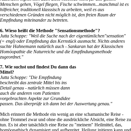
Menschen gehen, Vögel fliegen, Fische schwimmen...manchmal ist es
hilfreicher, traditionell klasssisch zu arbeiten, weil es aus
verschiedenen Gründen nicht möglich ist, den freien Raum der
Empfindung miteinander zu betreten.
6. Wieso heißt die Methode "Sensationsmethode"?
Jutta Schoppe: "Weil die Suche nach der eigentümlichen"sensation"
(= engl) oder Empfindung das Kernstück ausmacht. Nichts anderes
suchte Hahnemann natürlich auch - Sankaran hat der Klassischen
Homöopathie die Naturreiche und die Empfindungsmethode
zugeordnet."
7. Wie suchst und findest Du dann das
Mittel?
Jutta Schoppe: "Die Empfindung
beschreibt das zentrale Mittel bis ins
Detail genau - natürlich müssen dann
auch die anderen vom Patienten
vorgebrachten Aspekte zur Grundidee
passen. Das überprüfe ich dann bei der Auswertung genau."
Mich erinnert die Methode ein wenig an eine schamanische Reise -
ohne Trommel zwar und ohne die ausdrückliche Absicht, eine Reise zu
tun. Es ist aber tatsächlich eine Reise zu "meinem" Heilmittel, das,
homöopathisch dynamisiert und aufbereitet, Heilung initieren kann und