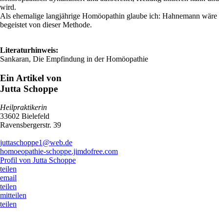
wird.
Als ehemalige langjährige Homöopathin glaube ich: Hahnemann wäre
begeistet von dieser Methode.
Literaturhinweis:
Sankaran, Die Empfindung in der Homöopathie
Ein Artikel von
Jutta Schoppe
Heilpraktikerin
33602 Bielefeld
Ravensbergerstr. 39
juttaschoppe1@web.de
homoeopathie-schoppe.jimdofree.com
Profil von Jutta Schoppe
teilen
email
teilen
mitteilen
teilen