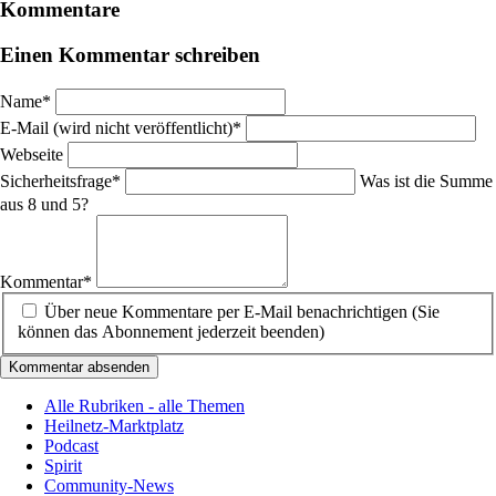
Kommentare
Einen Kommentar schreiben
Pflichtfeld
Name
*
Pflichtfeld
E-Mail (wird nicht veröffentlicht)
*
Webseite
Pflichtfeld
Sicherheitsfrage
*
Was ist die Summe
aus 8 und 5?
Pflichtfeld
Kommentar
*
Über neue Kommentare per E-Mail benachrichtigen (Sie
können das Abonnement jederzeit beenden)
Kommentar absenden
Alle Rubriken - alle Themen
Heilnetz-Marktplatz
Podcast
Spirit
Community-News