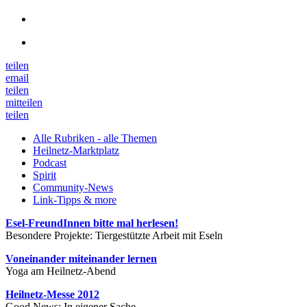
teilen
email
teilen
mitteilen
teilen
Alle Rubriken - alle Themen
Heilnetz-Marktplatz
Podcast
Spirit
Community-News
Link-Tipps & more
Esel-FreundInnen bitte mal herlesen!
Besondere Projekte: Tiergestützte Arbeit mit Eseln
Voneinander miteinander lernen
Yoga am Heilnetz-Abend
Heilnetz-Messe 2012
Good News: In eigener Sache