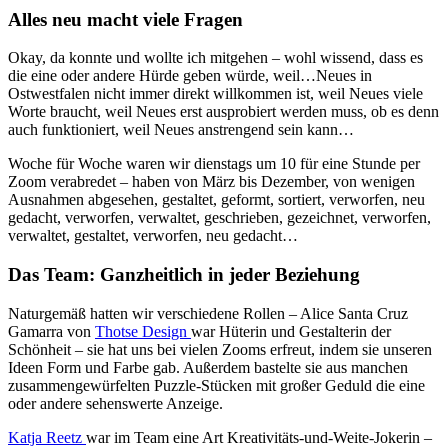
Alles neu macht viele Fragen
Okay, da konnte und wollte ich mitgehen – wohl wissend, dass es
die eine oder andere Hürde geben würde, weil…Neues in
Ostwestfalen nicht immer direkt willkommen ist, weil Neues viele
Worte braucht, weil Neues erst ausprobiert werden muss, ob es denn
auch funktioniert, weil Neues anstrengend sein kann…
Woche für Woche waren wir dienstags um 10 für eine Stunde per
Zoom verabredet – haben von März bis Dezember, von wenigen
Ausnahmen abgesehen, gestaltet, geformt, sortiert, verworfen, neu
gedacht, verworfen, verwaltet, geschrieben, gezeichnet, verworfen,
verwaltet, gestaltet, verworfen, neu gedacht…
Das Team: Ganzheitlich in jeder Beziehung
Naturgemäß hatten wir verschiedene Rollen – Alice Santa Cruz
Gamarra von
Thotse Design
war Hüterin und Gestalterin der
Schönheit – sie hat uns bei vielen Zooms erfreut, indem sie unseren
Ideen Form und Farbe gab. Außerdem bastelte sie aus manchen
zusammengewürfelten Puzzle-Stücken mit großer Geduld die eine
oder andere sehenswerte Anzeige.
Katja Reetz
war im Team eine Art Kreativitäts-und-Weite-Jokerin –