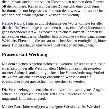
die durchaus auch humorvollen Illustrationen nahmen dem Ganzen
oft die Schwere. Katjas wunderbare Zuversicht, dass doch ganz
bestimmt alle nur begeistert wären von dem, was wir da so machen,
war darüber hinaus ungemein kostbar und wichtig.
Natalie Nicola
, Hüterin und Hebamme der Worte, öffnete für alle,
die sich für Texteinträge entschieden hatten, einen Wort-Innenraum
ganz besonderer Art – Textcoaching in einem solchen Rahmen ist
ganz sicher einzigartig. Darüber hinaus brachte sie eine ganz eigene
Weisheits-Ebene mit, die uns an manchen Stellen ermöglichte, hinter
unser Tun zu schauen und verwandelt wieder aufzutauchen.
Präsenz statt Werbung
Mit dem eigenen Angebot sichtbar zu werden, präsent zu sein, ist in
einer Zeit, in der alle Welt mit allen Mitteln um Zehntelsekunden
unserer Aufmerksamkeit ringt, eine echte Herausforderung. Vorbei
die Zeiten, als eine halbwegs ordentliche Webseite und ein
ebensolcher Flyer ausreichten, um gesehen zu werden.
Die Vereinzelung, die entsteht, wenn wir nur unser eigenes Angebot
sehen und vergessen, dass wir Teil eines Gewebes sind, ist
ungesund. Und anstrengend.
Mit der Broschüre woll(t)en wir zeigen: Wir sind viele. Wir sind