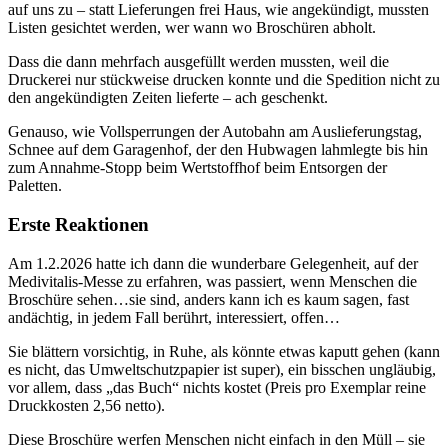
auf uns zu – statt Lieferungen frei Haus, wie angekündigt, mussten
Listen gesichtet werden, wer wann wo Broschüren abholt.
Dass die dann mehrfach ausgefüllt werden mussten, weil die
Druckerei nur stückweise drucken konnte und die Spedition nicht zu
den angekündigten Zeiten lieferte – ach geschenkt.
Genauso, wie Vollsperrungen der Autobahn am Auslieferungstag,
Schnee auf dem Garagenhof, der den Hubwagen lahmlegte bis hin
zum Annahme-Stopp beim Wertstoffhof beim Entsorgen der
Paletten.
Erste Reaktionen
Am 1.2.2026 hatte ich dann die wunderbare Gelegenheit, auf der
Medivitalis-Messe zu erfahren, was passiert, wenn Menschen die
Broschüre sehen…sie sind, anders kann ich es kaum sagen, fast
andächtig, in jedem Fall berührt, interessiert, offen…
Sie blättern vorsichtig, in Ruhe, als könnte etwas kaputt gehen (kann
es nicht, das Umweltschutzpapier ist super), ein bisschen ungläubig,
vor allem, dass „das Buch“ nichts kostet (Preis pro Exemplar reine
Druckkosten 2,56 netto).
Diese Broschüre werfen Menschen nicht einfach in den Müll – sie