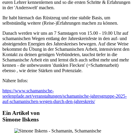
euren Lehrer kennenlernen und so die ersten Schritte & Erfahrungen
in der 'Anderswelt' machen.
Ihr habt hiernach das Rüstzeug und eine stabile Basis, um
selbstständig weitere (Reise-)Erfahrungen machen zu können.
Danach werden wir uns an 7 Samstagen von 15.00 - 19.00 Uhr auf
schamanischen Wegen entlang der Jahreskreisfeste in den auf- und
absteigenden Energien des Jahreskreises bewegen. Auf diese Weise
bekommst du Übung in der Schamanischen Arbeit, intensivierst den
Kontakt zu deinen geistigen Verbündeten, tauchst tiefer in die
Schamanische Arbeit ein und lernst dich auch selbst mehr und mehr
kennen - die unbewussten 'dunklen Flecken' (=Schattenarbeit)
ebenso , wie deine Stärken und Potenziale.
Nähere Infos:
https://www.schamanische-
seelenpfade.net/veranstaltungen/schamanische-jahresgruppe-2025-
auf-schamanischen-wegen-durch-den-jahreskreis/
Ein Artikel von
Simone Ilskens