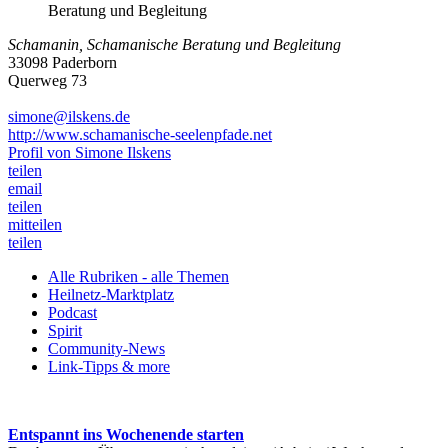
Schamanin, Schamanische Beratung und Begleitung
33098 Paderborn
Querweg 73
simone@ilskens.de
http://www.schamanische-seelenpfade.net
Profil von Simone Ilskens
teilen
email
teilen
mitteilen
teilen
Alle Rubriken - alle Themen
Heilnetz-Marktplatz
Podcast
Spirit
Community-News
Link-Tipps & more
Entspannt ins Wochenende starten