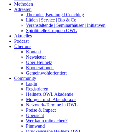
Methoden
Adressen
Therapie | Beratung | Coaching
Läden | Service | Bio & Co
Veranstaltende | Seminarhäuser | Initiativen
Spiritituelle Gruppen OWL
Aktuelles
Podcast
Über uns
Kontakt
Newsletter
Über Heilnetz
Kooperationen
Gemeinwohlorientiert
Community
Login
Registrieren
Heilnetz OWL Akademie
Morgen_und_Abendpraxis
Netzwerk-Termine in OWL
Preise & Impact
Übersicht
Wer kann mitmachen?
Pinnwand
Druckausgabe Heilnetz OWL